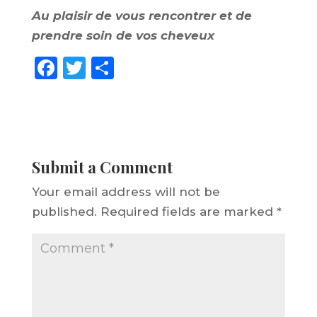
Au plaisir de vous rencontrer et de
prendre soin de vos cheveux
F
T
S
a
w
h
c
it
a
e
te
re
b
r
Submit a Comment
o
Your email address will not be
o
published.
Required fields are marked
*
k