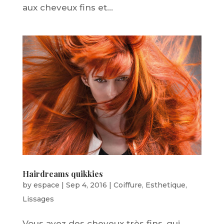
aux cheveux fins et...
Hairdreams quikkies
by
espace
|
Sep 4, 2016
|
Coiffure
,
Esthetique
,
Lissages
Vous avez des cheveux très fins, qui,