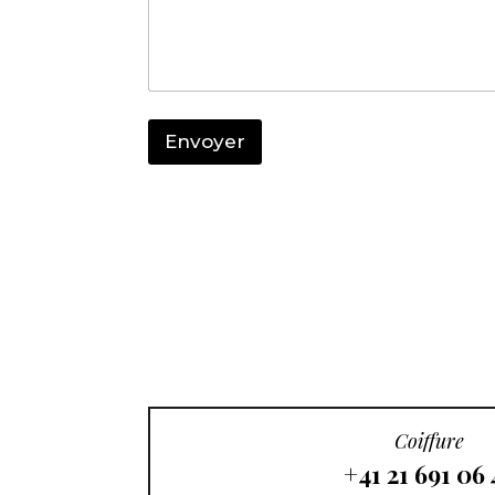
l
e
-
m
a
i
Envoyer
l
*
Coiffure
+41 21 691 06 