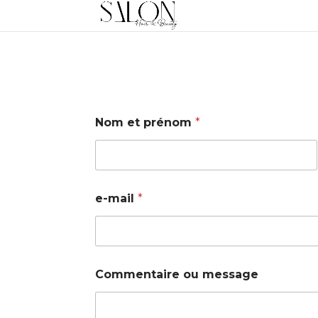
Nom et prénom
*
First
e-mail
*
e
Commentaire ou message
-
m
a
i